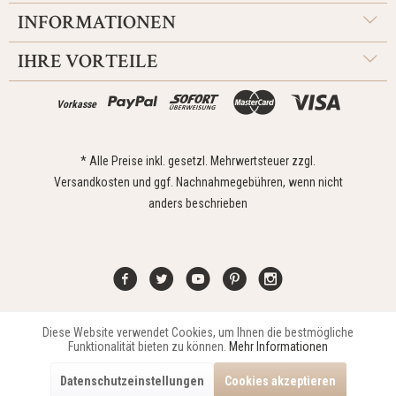
INFORMATIONEN
IHRE VORTEILE
Vorkasse
* Alle Preise inkl. gesetzl. Mehrwertsteuer zzgl.
Versandkosten
und ggf. Nachnahmegebühren, wenn nicht
anders beschrieben
Diese Website verwendet Cookies, um Ihnen die bestmögliche
Aktiv
Funktionale
Kontakt
Widerrufsrecht
Impressum
Versand
Datenschutz
Funktionalität bieten zu können.
Mehr Informationen
Zahlungsarten
AGB
Datenschutzeinstellungen
Cookies akzeptieren
Copyright © 2021 Edona Design GmbH // Design
Dupp GmbH
Aktiv
Marketing