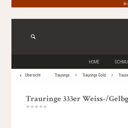
In
HOME
SCHMU
Übersicht
Trauringe
Trauringe Gold
Traur
Trauringe 333er Weiss-/Gelbgo