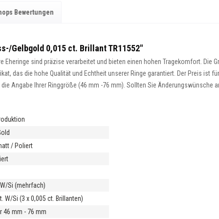
hops Bewertungen
s-/Gelbgold 0,015 ct. Brillant TR11552"
 Eheringe sind präzise verarbeitet und bieten einen hohen Tragekomfort. Die Gra
at, das die hohe Qualität und Echtheit unserer Ringe garantiert. Der Preis ist fü
ist die Angabe Ihrer Ringgröße (46 mm -76 mm). Sollten Sie Änderungswünsche an 
roduktion
Gold
tt / Poliert
ert
m
t W/Si (mehrfach)
t. W/Si (3 x 0,005 ct. Brillanten)
r 46 mm - 76 mm