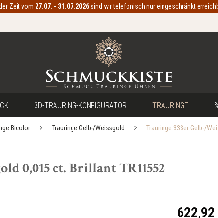
 der Zeit vom
27.07. - 31.07.2026
sind wir telefonisch nur eingeschränkt erreichb
CK
3D-TRAURING-KONFIGURATOR
TRAURINGE
%
inge Bicolor
Trauringe Gelb-/Weissgold
Trauringe 333er Gelb-/We
ld 0,015 ct. Brillant TR11552
622,92 