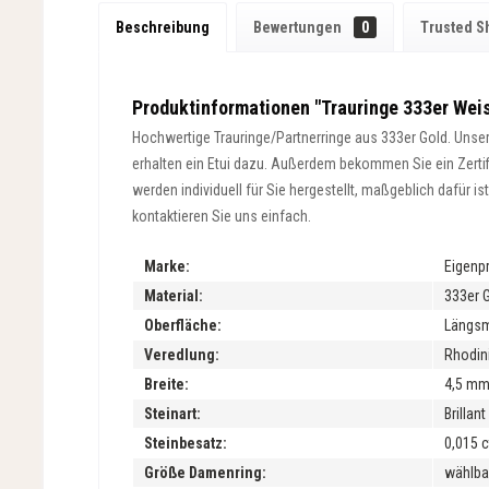
Beschreibung
Bewertungen
0
Trusted S
Produktinformationen "Trauringe 333er Weis
Hochwertige Trauringe/Partnerringe aus 333er Gold. Unsere
erhalten ein Etui dazu. Außerdem bekommen Sie ein Zertifik
werden individuell für Sie hergestellt, maßgeblich dafür 
kontaktieren Sie uns einfach.
Marke:
Eigenp
Material:
333er 
Oberfläche:
Längsma
Veredlung:
Rhodini
Breite:
4,5 m
Steinart:
Brillan
Steinbesatz:
0,015 c
Größe Damenring:
wählba