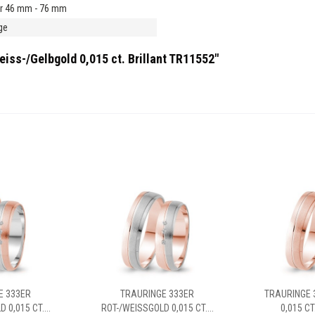
r 46 mm - 76 mm
ge
iss-/Gelbgold 0,015 ct. Brillant TR11552"
E 333ER
TRAURINGE 333ER
TRAURINGE 
 0,015 CT....
ROT-/WEISSGOLD 0,015 CT....
0,015 CT