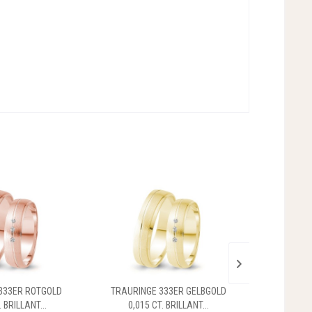
333ER ROTGOLD
TRAURINGE 333ER GELBGOLD
TRAURING
. BRILLANT...
0,015 CT. BRILLANT...
0,015