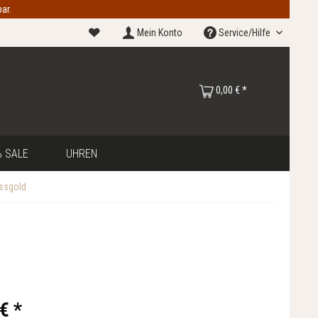
ar.
Mein Konto
Service/Hilfe
0,00 € *
 SALE
UHREN
issgold
€ *