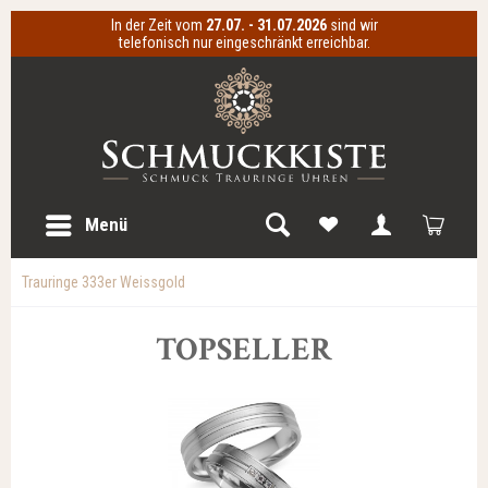
In der Zeit vom
27.07. - 31.07.2026
sind wir
telefonisch nur eingeschränkt erreichbar.
Menü
Trauringe 333er Weissgold
TOPSELLER