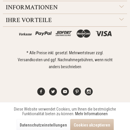
INFORMATIONEN
IHRE VORTEILE
Vorkasse
* Alle Preise inkl. gesetzl. Mehrwertsteuer zzgl.
Versandkosten
und ggf. Nachnahmegebühren, wenn nicht
anders beschrieben
Diese Website verwendet Cookies, um Ihnen die bestmögliche
Aktiv
Funktionale
Kontakt
Widerrufsrecht
Impressum
Versand
Datenschutz
Funktionalität bieten zu können.
Mehr Informationen
Zahlungsarten
AGB
Datenschutzeinstellungen
Cookies akzeptieren
Copyright © 2021 Edona Design GmbH // Design
Dupp GmbH
Aktiv
Marketing