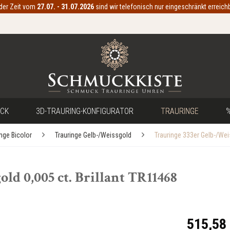
 der Zeit vom
27.07. - 31.07.2026
sind wir telefonisch nur eingeschränkt erreichb
CK
3D-TRAURING-KONFIGURATOR
TRAURINGE
%
inge Bicolor
Trauringe Gelb-/Weissgold
Trauringe 333er Gelb-/We
ld 0,005 ct. Brillant TR11468
515,58 