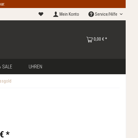
ar.
Mein Konto
Service/Hilfe
0,00 € *
 SALE
UHREN
issgold
€ *