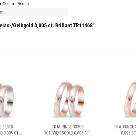
r 46 mm - 76 mm
ge
iss-/Gelbgold 0,005 ct. Brillant TR11468"
E 333ER
TRAURINGE 333ER
TRAURINGE 
 0,005 CT....
ROT-/WEISSGOLD 0,005 CT....
0,005 CT