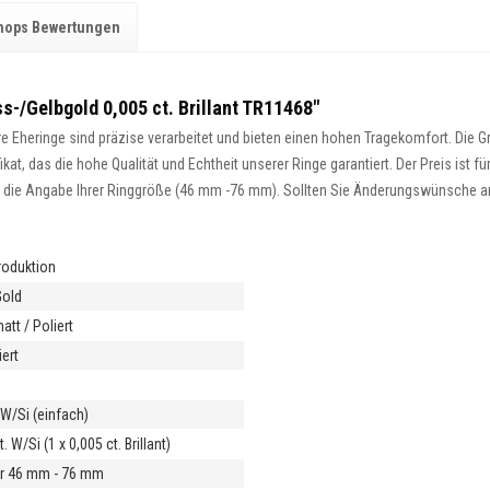
hops Bewertungen
s-/Gelbgold 0,005 ct. Brillant TR11468"
 Eheringe sind präzise verarbeitet und bieten einen hohen Tragekomfort. Die Gra
at, das die hohe Qualität und Echtheit unserer Ringe garantiert. Der Preis ist fü
ist die Angabe Ihrer Ringgröße (46 mm -76 mm). Sollten Sie Änderungswünsche an 
roduktion
Gold
tt / Poliert
ert
m
t W/Si (einfach)
. W/Si (1 x 0,005 ct. Brillant)
r 46 mm - 76 mm