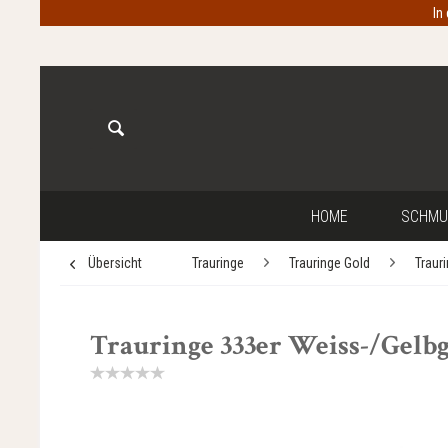
In
HOME
SCHMU
Übersicht
Trauringe
Trauringe Gold
Traur
Trauringe 333er Weiss-/Gelbgo