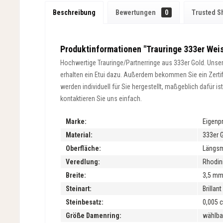
Beschreibung
Bewertungen
0
Trusted S
Produktinformationen "Trauringe 333er Weis
Hochwertige Trauringe/Partnerringe aus 333er Gold. Unsere
erhalten ein Etui dazu. Außerdem bekommen Sie ein Zertifik
werden individuell für Sie hergestellt, maßgeblich dafür 
kontaktieren Sie uns einfach.
Marke:
Eigenp
Material:
333er 
Oberfläche:
Längsma
Veredlung:
Rhodini
Breite:
3,5 m
Steinart:
Brillan
Steinbesatz:
0,005 ct
Größe Damenring:
wählba