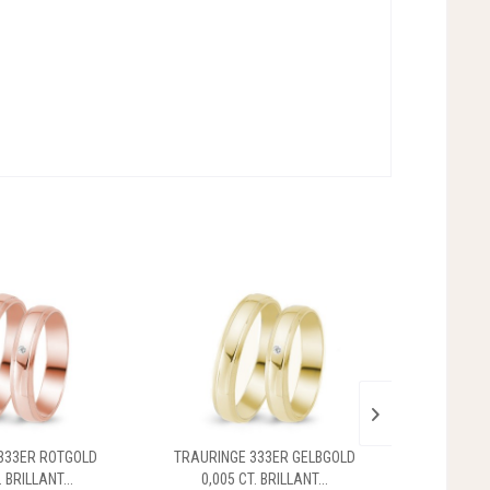
333ER ROTGOLD
TRAURINGE 333ER GELBGOLD
TRAURING
. BRILLANT...
0,005 CT. BRILLANT...
0,005