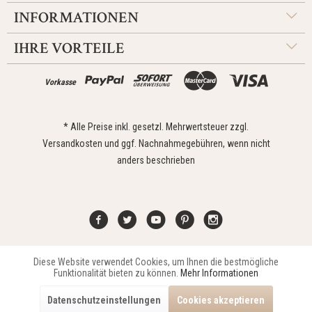
INFORMATIONEN
IHRE VORTEILE
Vorkasse
* Alle Preise inkl. gesetzl. Mehrwertsteuer zzgl.
Versandkosten
und ggf. Nachnahmegebühren, wenn nicht
anders beschrieben
Diese Website verwendet Cookies, um Ihnen die bestmögliche
Aktiv
Funktionale
Kontakt
Widerrufsrecht
Impressum
Versand
Datenschutz
Funktionalität bieten zu können.
Mehr Informationen
Zahlungsarten
AGB
Datenschutzeinstellungen
Cookies akzeptieren
Copyright © 2021 Edona Design GmbH // Design
Dupp GmbH
Aktiv
Marketing