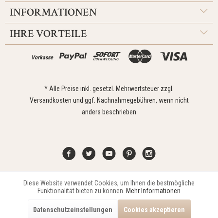
INFORMATIONEN
IHRE VORTEILE
Vorkasse
* Alle Preise inkl. gesetzl. Mehrwertsteuer zzgl.
Versandkosten
und ggf. Nachnahmegebühren, wenn nicht
anders beschrieben
Diese Website verwendet Cookies, um Ihnen die bestmögliche
Aktiv
Funktionale
Kontakt
Widerrufsrecht
Impressum
Versand
Datenschutz
Funktionalität bieten zu können.
Mehr Informationen
Zahlungsarten
AGB
Datenschutzeinstellungen
Cookies akzeptieren
Copyright © 2021 Edona Design GmbH // Design
Dupp GmbH
Aktiv
Marketing