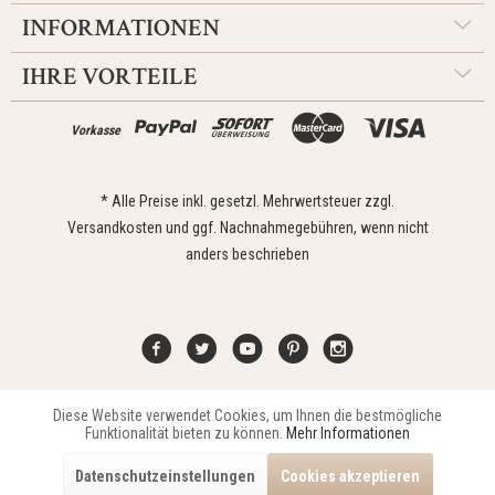
INFORMATIONEN
IHRE VORTEILE
Vorkasse
* Alle Preise inkl. gesetzl. Mehrwertsteuer zzgl.
Versandkosten
und ggf. Nachnahmegebühren, wenn nicht
anders beschrieben
Diese Website verwendet Cookies, um Ihnen die bestmögliche
Aktiv
Funktionale
Kontakt
Widerrufsrecht
Impressum
Versand
Datenschutz
Funktionalität bieten zu können.
Mehr Informationen
Zahlungsarten
AGB
Datenschutzeinstellungen
Cookies akzeptieren
Copyright © 2021 Edona Design GmbH // Design
Dupp GmbH
Aktiv
Marketing