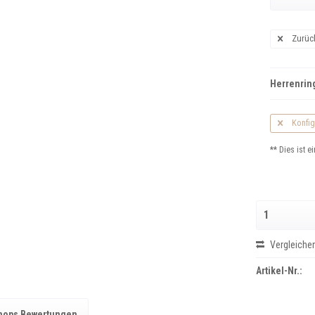
Zurüc
Herrenring
Konfig
** Dies ist ei
Vergleiche
Artikel-Nr.:
hops Bewertungen