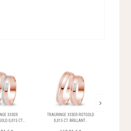
NGE 333ER
TRAURINGE 333ER ROTGOLD
TRAURING
LD 0,015 CT....
0,015 CT. BRILLANT...
0,015