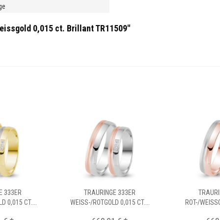
ge
issgold 0,015 ct. Brillant TR11509"
E 333ER
TRAURINGE 333ER
TRAURI
 0,015 CT....
WEISS-/ROTGOLD 0,015 CT....
ROT-/WEISSGO