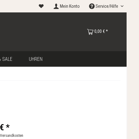
Mein Konto
Service/Hilfe
0,00 € *
 SALE
UHREN
€ *
 Versandkosten