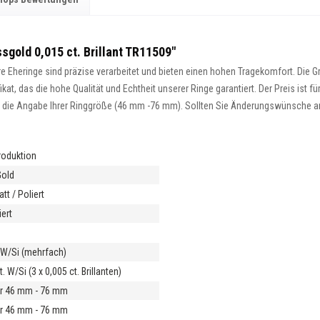
sgold 0,015 ct. Brillant TR11509"
 Eheringe sind präzise verarbeitet und bieten einen hohen Tragekomfort. Die Gra
at, das die hohe Qualität und Echtheit unserer Ringe garantiert. Der Preis ist fü
ist die Angabe Ihrer Ringgröße (46 mm -76 mm). Sollten Sie Änderungswünsche an 
roduktion
Gold
t / Poliert
ert
t W/Si (mehrfach)
t. W/Si (3 x 0,005 ct. Brillanten)
r 46 mm - 76 mm
r 46 mm - 76 mm