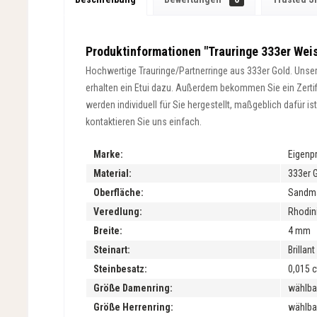
Produktinformationen "Trauringe 333er Weis
Hochwertige Trauringe/Partnerringe aus 333er Gold. Unsere
erhalten ein Etui dazu. Außerdem bekommen Sie ein Zertifik
werden individuell für Sie hergestellt, maßgeblich dafür 
kontaktieren Sie uns einfach.
Marke:
Eigenp
Material:
333er 
Oberfläche:
Sandmat
Veredlung:
Rhodini
Breite:
4 mm
Steinart:
Brillan
Steinbesatz:
0,015 c
Größe Damenring:
wählba
Größe Herrenring:
wählba