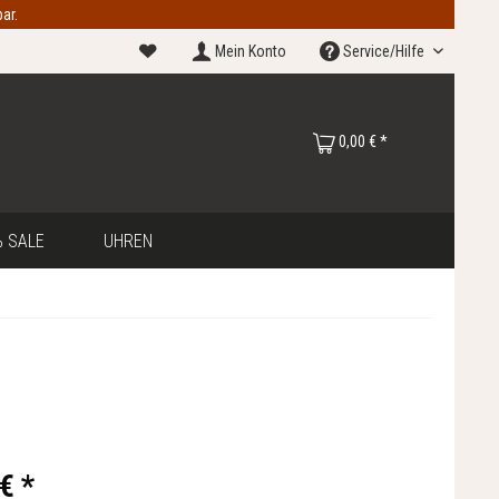
ar.
Mein Konto
Service/Hilfe
0,00 € *
 SALE
UHREN
€ *