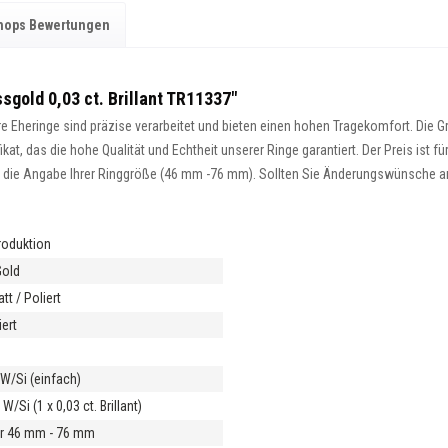
hops Bewertungen
sgold 0,03 ct. Brillant TR11337"
 Eheringe sind präzise verarbeitet und bieten einen hohen Tragekomfort. Die Gra
at, das die hohe Qualität und Echtheit unserer Ringe garantiert. Der Preis ist fü
ist die Angabe Ihrer Ringgröße (46 mm -76 mm). Sollten Sie Änderungswünsche an 
roduktion
Gold
tt / Poliert
ert
m
t W/Si (einfach)
 W/Si (1 x 0,03 ct. Brillant)
r 46 mm - 76 mm