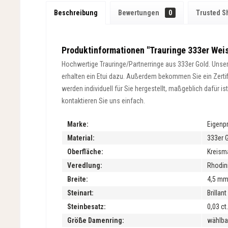
Beschreibung
Bewertungen
0
Trusted S
Produktinformationen "Trauringe 333er Weis
Hochwertige Trauringe/Partnerringe aus 333er Gold. Unsere
erhalten ein Etui dazu. Außerdem bekommen Sie ein Zertifik
werden individuell für Sie hergestellt, maßgeblich dafür 
kontaktieren Sie uns einfach.
Marke:
Eigenp
Material:
333er 
Oberfläche:
Kreisma
Veredlung:
Rhodini
Breite:
4,5 m
Steinart:
Brillan
Steinbesatz:
0,03 ct.
Größe Damenring:
wählba