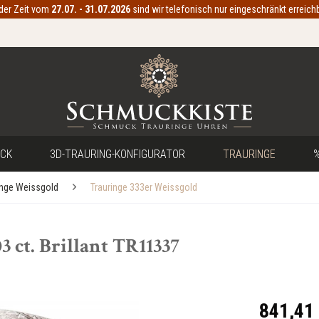
 der Zeit vom
27.07. - 31.07.2026
sind wir telefonisch nur eingeschränkt erreichb
CK
3D-TRAURING-KONFIGURATOR
TRAURINGE
%
inge Weissgold
Trauringe 333er Weissgold
3 ct. Brillant TR11337
841,41 