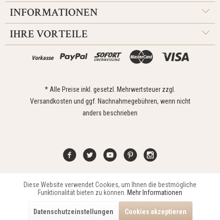
INFORMATIONEN
IHRE VORTEILE
Vorkasse
* Alle Preise inkl. gesetzl. Mehrwertsteuer zzgl.
Versandkosten
und ggf. Nachnahmegebühren, wenn nicht
anders beschrieben
Diese Website verwendet Cookies, um Ihnen die bestmögliche
Aktiv
Funktionale
Kontakt
Widerrufsrecht
Impressum
Versand
Datenschutz
Funktionalität bieten zu können.
Mehr Informationen
Zahlungsarten
AGB
Datenschutzeinstellungen
Cookies akzeptieren
Copyright © 2021 Edona Design GmbH // Design
Dupp GmbH
Aktiv
Marketing