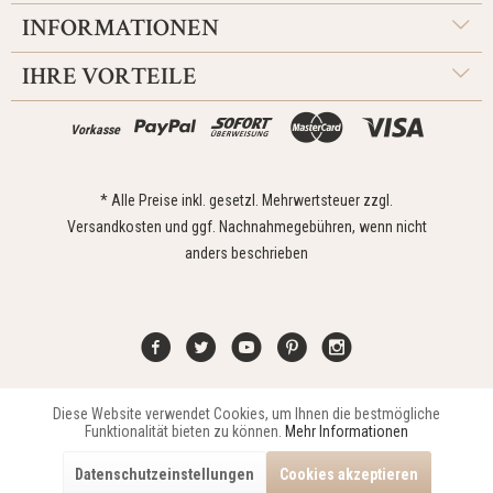
INFORMATIONEN
IHRE VORTEILE
Vorkasse
* Alle Preise inkl. gesetzl. Mehrwertsteuer zzgl.
Versandkosten
und ggf. Nachnahmegebühren, wenn nicht
anders beschrieben
Diese Website verwendet Cookies, um Ihnen die bestmögliche
Aktiv
Funktionale
Kontakt
Widerrufsrecht
Impressum
Versand
Datenschutz
Funktionalität bieten zu können.
Mehr Informationen
Zahlungsarten
AGB
Datenschutzeinstellungen
Cookies akzeptieren
Copyright © 2021 Edona Design GmbH // Design
Dupp GmbH
Aktiv
Marketing