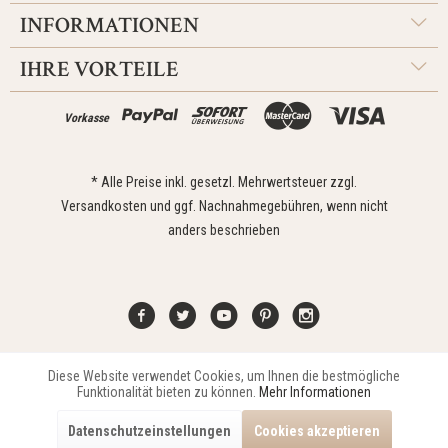
INFORMATIONEN
IHRE VORTEILE
Vorkasse
* Alle Preise inkl. gesetzl. Mehrwertsteuer zzgl.
Versandkosten
und ggf. Nachnahmegebühren, wenn nicht
anders beschrieben
Diese Website verwendet Cookies, um Ihnen die bestmögliche
Aktiv
Funktionale
Kontakt
Widerrufsrecht
Impressum
Versand
Datenschutz
Funktionalität bieten zu können.
Mehr Informationen
Zahlungsarten
AGB
Datenschutzeinstellungen
Cookies akzeptieren
Copyright © 2021 Edona Design GmbH // Design
Dupp GmbH
Aktiv
Marketing