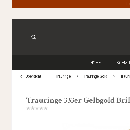
In
HOME
SCHMU
Übersicht
Trauringe
Trauringe Gold
Traur
Trauringe 333er Gelbgold Brill