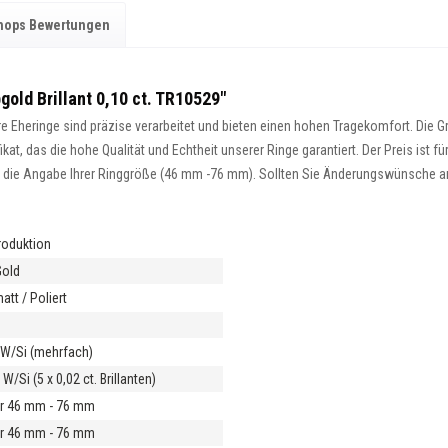
hops Bewertungen
old Brillant 0,10 ct. TR10529"
 Eheringe sind präzise verarbeitet und bieten einen hohen Tragekomfort. Die Gra
at, das die hohe Qualität und Echtheit unserer Ringe garantiert. Der Preis ist fü
ist die Angabe Ihrer Ringgröße (46 mm -76 mm). Sollten Sie Änderungswünsche an 
roduktion
Gold
tt / Poliert
m
t W/Si (mehrfach)
 W/Si (5 x 0,02 ct. Brillanten)
r 46 mm - 76 mm
r 46 mm - 76 mm