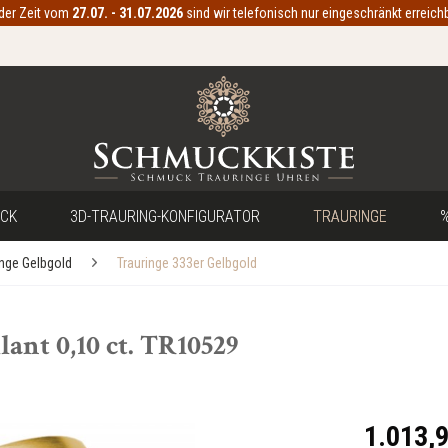
 der Zeit vom
27.07. - 31.07.2026
sind wir telefonisch nur eingeschränkt erreichb
CK
3D-TRAURING-KONFIGURATOR
TRAURINGE
%
inge Gelbgold
Trauringe 333er Gelbgold
ant 0,10 ct. TR10529
1.013,9