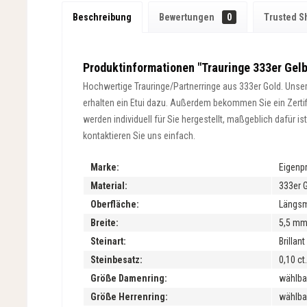
Beschreibung
Bewertungen
0
Trusted S
Produktinformationen "Trauringe 333er Gelbg
Hochwertige Trauringe/Partnerringe aus 333er Gold. Unsere
erhalten ein Etui dazu. Außerdem bekommen Sie ein Zertifik
werden individuell für Sie hergestellt, maßgeblich dafür 
kontaktieren Sie uns einfach.
Marke:
Eigenp
Material:
333er 
Oberfläche:
Längsma
Breite:
5,5 m
Steinart:
Brillan
Steinbesatz:
0,10 ct.
Größe Damenring:
wählba
Größe Herrenring:
wählba