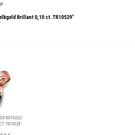
ge
lbgold Brillant 0,10 ct. TR10529"
3ER ROTGOLD
 CT. TR10528