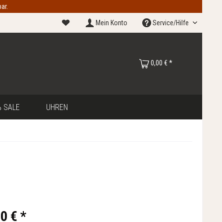
ar.
Mein Konto
Service/Hilfe
0,00 € *
 SALE
UHREN
0 € *