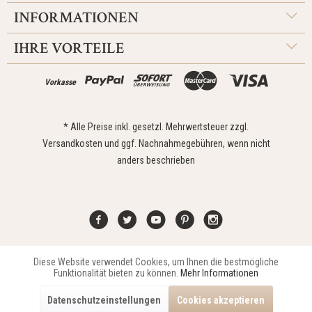
INFORMATIONEN
IHRE VORTEILE
Vorkasse
* Alle Preise inkl. gesetzl. Mehrwertsteuer zzgl.
Versandkosten
und ggf. Nachnahmegebühren, wenn nicht
anders beschrieben
Diese Website verwendet Cookies, um Ihnen die bestmögliche
Aktiv
Funktionale
Kontakt
Widerrufsrecht
Impressum
Versand
Datenschutz
Funktionalität bieten zu können.
Mehr Informationen
Zahlungsarten
AGB
Datenschutzeinstellungen
Cookies akzeptieren
Copyright © 2021 Edona Design GmbH // Design
Dupp GmbH
Aktiv
Marketing