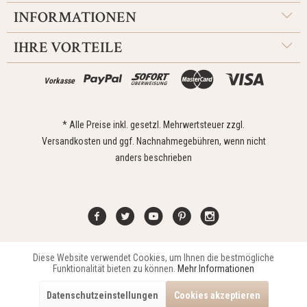
INFORMATIONEN
IHRE VORTEILE
Vorkasse
* Alle Preise inkl. gesetzl. Mehrwertsteuer zzgl.
Versandkosten
und ggf. Nachnahmegebühren, wenn nicht
anders beschrieben
Diese Website verwendet Cookies, um Ihnen die bestmögliche
Aktiv
Funktionale
Kontakt
Widerrufsrecht
Impressum
Versand
Datenschutz
Funktionalität bieten zu können.
Mehr Informationen
Zahlungsarten
AGB
Datenschutzeinstellungen
Cookies akzeptieren
Copyright © 2021 Edona Design GmbH // Design
Dupp GmbH
Aktiv
Marketing