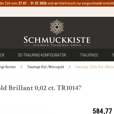
 der Zeit vom
27.07. - 31.07.2026
sind wir telefonisch nur eingeschränkt erreichb
CK
3D-TRAURING-KONFIGURATOR
TRAURINGE
%
inge Bicolor
Trauringe Rot-/Weissgold
Trauringe 333er Rot-/Weis
d Brillant 0,02 ct. TR10147
584,77 