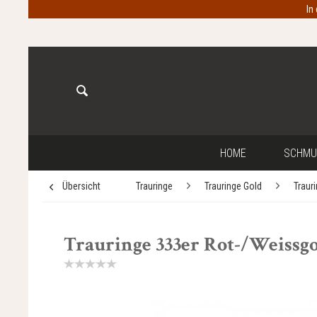
In
HOME
SCHMU
Übersicht
Trauringe
Trauringe Gold
Traur
Trauringe 333er Rot-/Weissgol