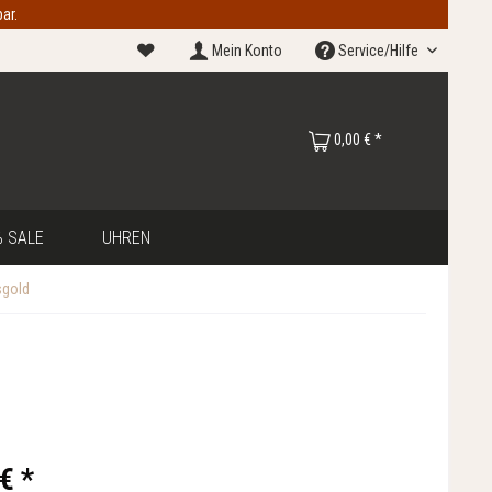
ar.
Mein Konto
Service/Hilfe
0,00 € *
 SALE
UHREN
sgold
€ *