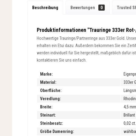
Beschreibung
Bewertungen
0
Trusted S
Produktinformationen "Trauringe 333er Rot-
Hochwertige Trauringe/Partnerringe aus 333er Gold. Unsere
erhalten ein Etui dazu. Außerdem bekommen Sie ein Zertifik
werden individuell für Sie hergestellt, maßgeblich dafür 
kontaktieren Sie uns einfach.
Marke:
Eigenp
Material:
333er 
Oberfläche:
Längsma
Veredlung:
Rhodini
Breite:
4,5 m
Steinart:
Brillan
Steinbesatz:
0,02 ct.
Größe Damenring:
wählba