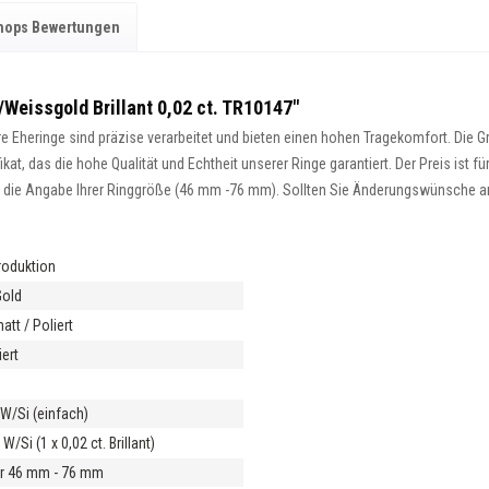
hops Bewertungen
/Weissgold Brillant 0,02 ct. TR10147"
 Eheringe sind präzise verarbeitet und bieten einen hohen Tragekomfort. Die Gra
at, das die hohe Qualität und Echtheit unserer Ringe garantiert. Der Preis ist fü
ist die Angabe Ihrer Ringgröße (46 mm -76 mm). Sollten Sie Änderungswünsche an 
roduktion
Gold
tt / Poliert
ert
m
t W/Si (einfach)
 W/Si (1 x 0,02 ct. Brillant)
r 46 mm - 76 mm