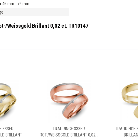
r 46 mm - 76 mm
ge
t-/Weissgold Brillant 0,02 ct. TR10147"
E 333ER
TRAURINGE 333ER
TRAURINGE 
LD BRILLANT
ROT-/WEISSGOLD BRILLANT 0,02...
BRILLANT