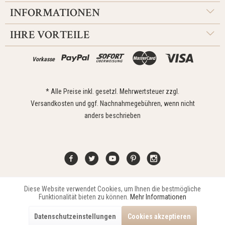
INFORMATIONEN
IHRE VORTEILE
Vorkasse
* Alle Preise inkl. gesetzl. Mehrwertsteuer zzgl.
Versandkosten
und ggf. Nachnahmegebühren, wenn nicht
anders beschrieben
Diese Website verwendet Cookies, um Ihnen die bestmögliche
Aktiv
Funktionale
Kontakt
Widerrufsrecht
Impressum
Versand
Datenschutz
Funktionalität bieten zu können.
Mehr Informationen
Zahlungsarten
AGB
Datenschutzeinstellungen
Cookies akzeptieren
Copyright © 2021 Edona Design GmbH // Design
Dupp GmbH
Aktiv
Marketing