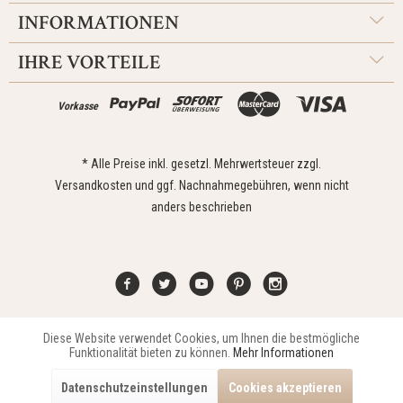
INFORMATIONEN
IHRE VORTEILE
Vorkasse
* Alle Preise inkl. gesetzl. Mehrwertsteuer zzgl.
Versandkosten
und ggf. Nachnahmegebühren, wenn nicht
anders beschrieben
Diese Website verwendet Cookies, um Ihnen die bestmögliche
Aktiv
Funktionale
Kontakt
Widerrufsrecht
Impressum
Versand
Datenschutz
Funktionalität bieten zu können.
Mehr Informationen
Zahlungsarten
AGB
Datenschutzeinstellungen
Cookies akzeptieren
Copyright © 2021 Edona Design GmbH // Design
Dupp GmbH
Aktiv
Marketing