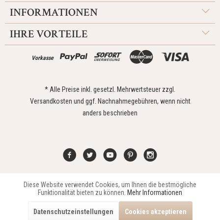
INFORMATIONEN
IHRE VORTEILE
Vorkasse
* Alle Preise inkl. gesetzl. Mehrwertsteuer zzgl.
Versandkosten
und ggf. Nachnahmegebühren, wenn nicht
anders beschrieben
Diese Website verwendet Cookies, um Ihnen die bestmögliche
Aktiv
Funktionale
Kontakt
Widerrufsrecht
Impressum
Versand
Datenschutz
Funktionalität bieten zu können.
Mehr Informationen
Zahlungsarten
AGB
Datenschutzeinstellungen
Cookies akzeptieren
Copyright © 2021 Edona Design GmbH // Design
Dupp GmbH
Aktiv
Marketing