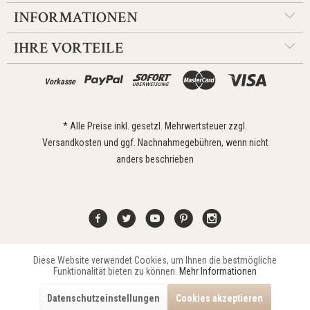
INFORMATIONEN
IHRE VORTEILE
Vorkasse
* Alle Preise inkl. gesetzl. Mehrwertsteuer zzgl.
Versandkosten
und ggf. Nachnahmegebühren, wenn nicht
anders beschrieben
Diese Website verwendet Cookies, um Ihnen die bestmögliche
Aktiv
Funktionale
Kontakt
Widerrufsrecht
Impressum
Versand
Datenschutz
Funktionalität bieten zu können.
Mehr Informationen
Zahlungsarten
AGB
Datenschutzeinstellungen
Cookies akzeptieren
Copyright © 2021 Edona Design GmbH // Design
Dupp GmbH
Aktiv
Marketing