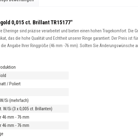
old 0,015 ct. Brillant TR15177"
 Eheringe sind präzise verarbeitet und bieten einen hohen Tragekomfort. Die Gra
at, das die hohe Qualität und Echtheit unserer Ringe garantiert. Der Preis ist fü
ist die Angabe Ihrer Ringgröße (46 mm -76 mm). Sollten Sie Änderungswünsche an 
roduktion
Gold
tt / Poliert
t W/Si (mehrfach)
t. W/Si (3 x 0,005 ct. Brillanten)
r 46 mm - 76 mm
r 46 mm - 76 mm
ge