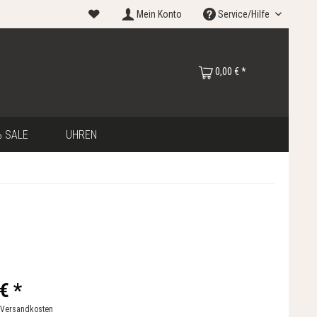
Mein Konto
Service/Hilfe
0,00 € *
 SALE
UHREN
€ *
 Versandkosten