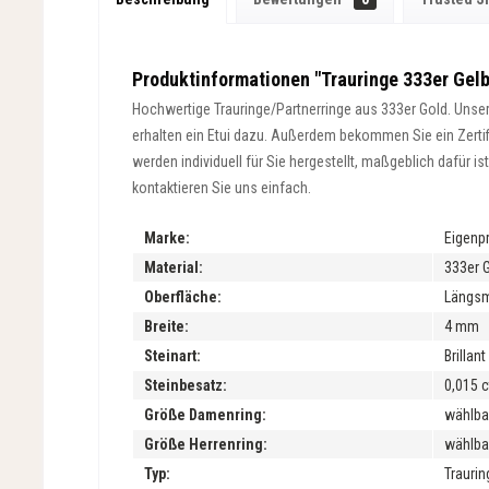
Produktinformationen "Trauringe 333er Gelbg
Hochwertige Trauringe/Partnerringe aus 333er Gold. Unsere
erhalten ein Etui dazu. Außerdem bekommen Sie ein Zertifik
werden individuell für Sie hergestellt, maßgeblich dafür 
kontaktieren Sie uns einfach.
Marke:
Eigenp
Material:
333er 
Oberfläche:
Längsma
Breite:
4 mm
Steinart:
Brillan
Steinbesatz:
0,015 c
Größe Damenring:
wählba
Größe Herrenring:
wählba
Typ:
Traurin