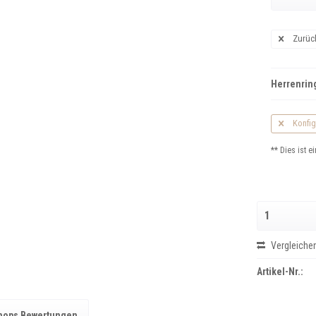
Zurüc
Herrenring
Konfig
** Dies ist ei
Vergleiche
Artikel-Nr.:
hops Bewertungen