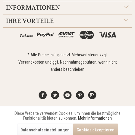
INFORMATIONEN
IHRE VORTEILE
Vorkasse
* Alle Preise inkl. gesetzl. Mehrwertsteuer zzgl.
Versandkosten
und ggf. Nachnahmegebühren, wenn nicht
anders beschrieben
Diese Website verwendet Cookies, um Ihnen die bestmögliche
Aktiv
Funktionale
Kontakt
Widerrufsrecht
Impressum
Versand
Datenschutz
Funktionalität bieten zu können.
Mehr Informationen
Zahlungsarten
AGB
Datenschutzeinstellungen
Cookies akzeptieren
Copyright © 2021 Edona Design GmbH // Design
Dupp GmbH
Aktiv
Marketing