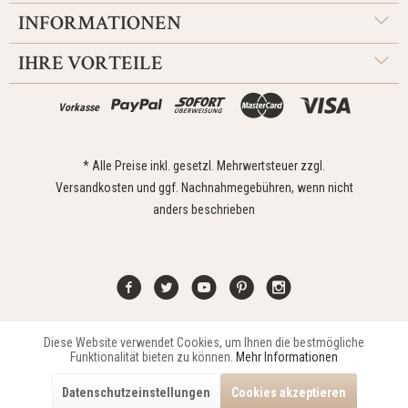
INFORMATIONEN
IHRE VORTEILE
Vorkasse
* Alle Preise inkl. gesetzl. Mehrwertsteuer zzgl.
Versandkosten
und ggf. Nachnahmegebühren, wenn nicht
anders beschrieben
Diese Website verwendet Cookies, um Ihnen die bestmögliche
Aktiv
Funktionale
Kontakt
Widerrufsrecht
Impressum
Versand
Datenschutz
Funktionalität bieten zu können.
Mehr Informationen
Zahlungsarten
AGB
Datenschutzeinstellungen
Cookies akzeptieren
Copyright © 2021 Edona Design GmbH // Design
Dupp GmbH
Aktiv
Marketing