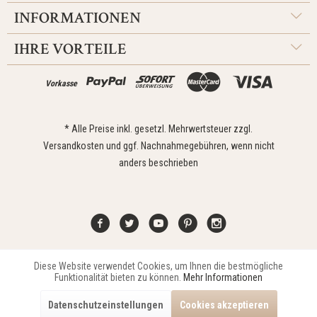
INFORMATIONEN
IHRE VORTEILE
Vorkasse
* Alle Preise inkl. gesetzl. Mehrwertsteuer zzgl.
Versandkosten
und ggf. Nachnahmegebühren, wenn nicht
anders beschrieben
Diese Website verwendet Cookies, um Ihnen die bestmögliche
Aktiv
Funktionale
Kontakt
Widerrufsrecht
Impressum
Versand
Datenschutz
Funktionalität bieten zu können.
Mehr Informationen
Zahlungsarten
AGB
Datenschutzeinstellungen
Cookies akzeptieren
Copyright © 2021 Edona Design GmbH // Design
Dupp GmbH
Aktiv
Marketing