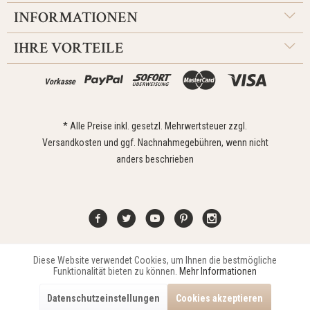
INFORMATIONEN
IHRE VORTEILE
Vorkasse
* Alle Preise inkl. gesetzl. Mehrwertsteuer zzgl.
Versandkosten
und ggf. Nachnahmegebühren, wenn nicht
anders beschrieben
Diese Website verwendet Cookies, um Ihnen die bestmögliche
Aktiv
Funktionale
Kontakt
Widerrufsrecht
Impressum
Versand
Datenschutz
Funktionalität bieten zu können.
Mehr Informationen
Zahlungsarten
AGB
Datenschutzeinstellungen
Cookies akzeptieren
Copyright © 2021 Edona Design GmbH // Design
Dupp GmbH
Aktiv
Marketing