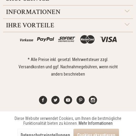
INFORMATIONEN
IHRE VORTEILE
Vorkasse
* Alle Preise inkl. gesetzl. Mehrwertsteuer zzgl.
Versandkosten
und ggf. Nachnahmegebühren, wenn nicht
anders beschrieben
Diese Website verwendet Cookies, um Ihnen die bestmögliche
Aktiv
Funktionale
Kontakt
Widerrufsrecht
Impressum
Versand
Datenschutz
Funktionalität bieten zu können.
Mehr Informationen
Zahlungsarten
AGB
Datenschutzeinstellungen
Cookies akzeptieren