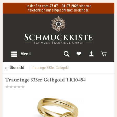
In der Zeit vom
27.07. - 31.07.2026
sind wir
telefonisch nur eingeschränkt erreichbar.
Menü
Übersicht
Trauringe 333er Gelbgold
Trauringe 333er Gelbgold TR10454