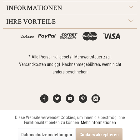
INFORMATIONEN
IHRE VORTEILE
Vorkasse
* Alle Preise inkl. gesetzl. Mehrwertsteuer zzgl.
Versandkosten
und ggf. Nachnahmegebühren, wenn nicht
anders beschrieben
Diese Website verwendet Cookies, um Ihnen die bestmögliche
Aktiv
Funktionale
Kontakt
Widerrufsrecht
Impressum
Versand
Datenschutz
Funktionalität bieten zu können.
Mehr Informationen
Zahlungsarten
AGB
Datenschutzeinstellungen
Cookies akzeptieren
Copyright © 2021 Edona Design GmbH // Design
Dupp GmbH
Aktiv
Marketing