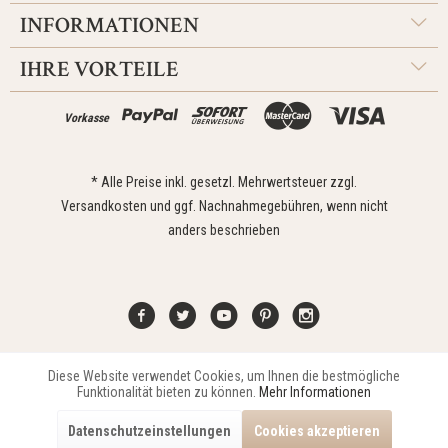
INFORMATIONEN
IHRE VORTEILE
Vorkasse
* Alle Preise inkl. gesetzl. Mehrwertsteuer zzgl.
Versandkosten
und ggf. Nachnahmegebühren, wenn nicht
anders beschrieben
Diese Website verwendet Cookies, um Ihnen die bestmögliche
Aktiv
Funktionale
Kontakt
Widerrufsrecht
Impressum
Versand
Datenschutz
Funktionalität bieten zu können.
Mehr Informationen
Zahlungsarten
AGB
Datenschutzeinstellungen
Cookies akzeptieren
Copyright © 2021 Edona Design GmbH // Design
Dupp GmbH
Aktiv
Marketing