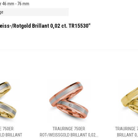
r 46 mm - 76 mm
ge
iss-/Rotgold Brillant 0,02 ct. TR15530"
E 750ER
TRAURINGE 750ER
TRAURINGE 
LD BRILLANT
ROT-/WEISSGOLD BRILLANT 0,02...
BRILLANT 0,