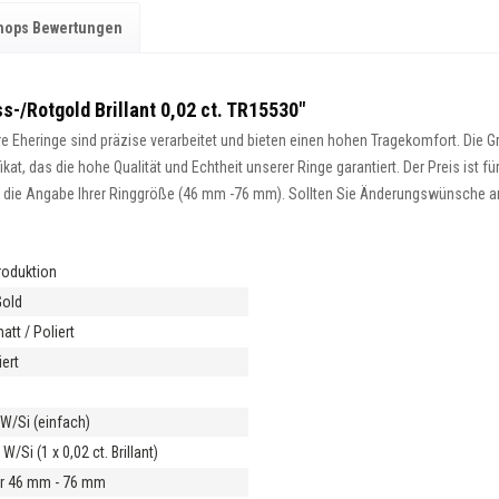
hops Bewertungen
s-/Rotgold Brillant 0,02 ct. TR15530"
 Eheringe sind präzise verarbeitet und bieten einen hohen Tragekomfort. Die Gra
at, das die hohe Qualität und Echtheit unserer Ringe garantiert. Der Preis ist fü
ist die Angabe Ihrer Ringgröße (46 mm -76 mm). Sollten Sie Änderungswünsche an 
roduktion
Gold
tt / Poliert
ert
m
t W/Si (einfach)
 W/Si (1 x 0,02 ct. Brillant)
r 46 mm - 76 mm