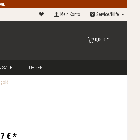
ar.
Mein Konto
Service/Hilfe
0,00 € *
 SALE
UHREN
sgold
7 € *