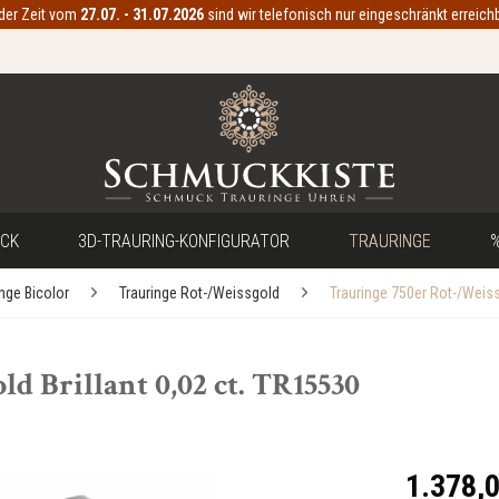
 der Zeit vom
27.07. - 31.07.2026
sind wir telefonisch nur eingeschränkt erreichb
CK
3D-TRAURING-KONFIGURATOR
TRAURINGE
%
inge Bicolor
Trauringe Rot-/Weissgold
Trauringe 750er Rot-/Weis
d Brillant 0,02 ct. TR15530
1.378,0