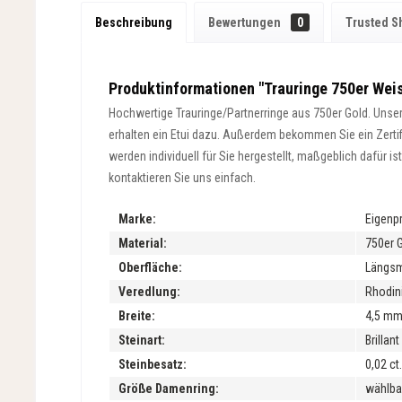
Beschreibung
Bewertungen
0
Trusted S
Produktinformationen "Trauringe 750er Weis
Hochwertige Trauringe/Partnerringe aus 750er Gold. Unsere
erhalten ein Etui dazu. Außerdem bekommen Sie ein Zertifik
werden individuell für Sie hergestellt, maßgeblich dafür 
kontaktieren Sie uns einfach.
Marke:
Eigenp
Material:
750er 
Oberfläche:
Längsma
Veredlung:
Rhodini
Breite:
4,5 m
Steinart:
Brillan
Steinbesatz:
0,02 ct.
Größe Damenring:
wählba