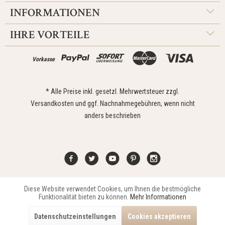
INFORMATIONEN
IHRE VORTEILE
Vorkasse
* Alle Preise inkl. gesetzl. Mehrwertsteuer zzgl.
Versandkosten
und ggf. Nachnahmegebühren, wenn nicht
anders beschrieben
Diese Website verwendet Cookies, um Ihnen die bestmögliche
Aktiv
Funktionale
Kontakt
Widerrufsrecht
Impressum
Versand
Datenschutz
Funktionalität bieten zu können.
Mehr Informationen
Zahlungsarten
AGB
Datenschutzeinstellungen
Cookies akzeptieren
Copyright © 2021 Edona Design GmbH // Design
Dupp GmbH
Aktiv
Marketing