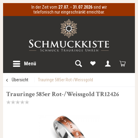
In der Zeit vom
27.07. - 31.07.2026
sind wir
telefonisch nur eingeschränkt erreichbar.
Menü
Übersicht
Trauringe 585er Rot-/Weissgold
Trauringe 585er Rot-/Weissgold TR12426