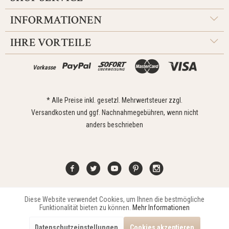
INFORMATIONEN
IHRE VORTEILE
Vorkasse
* Alle Preise inkl. gesetzl. Mehrwertsteuer zzgl.
Versandkosten
und ggf. Nachnahmegebühren, wenn nicht
anders beschrieben
Diese Website verwendet Cookies, um Ihnen die bestmögliche
Aktiv
Funktionale
Kontakt
Widerrufsrecht
Impressum
Versand
Datenschutz
Funktionalität bieten zu können.
Mehr Informationen
Zahlungsarten
AGB
Datenschutzeinstellungen
Cookies akzeptieren