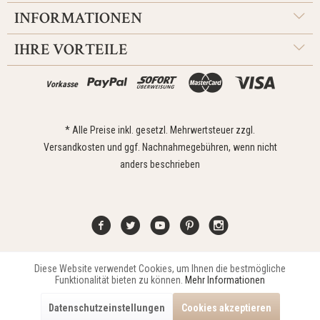
INFORMATIONEN
IHRE VORTEILE
Vorkasse
* Alle Preise inkl. gesetzl. Mehrwertsteuer zzgl.
Versandkosten
und ggf. Nachnahmegebühren, wenn nicht
anders beschrieben
Diese Website verwendet Cookies, um Ihnen die bestmögliche
Aktiv
Funktionale
Kontakt
Widerrufsrecht
Impressum
Versand
Datenschutz
Funktionalität bieten zu können.
Mehr Informationen
Zahlungsarten
AGB
Datenschutzeinstellungen
Cookies akzeptieren
Copyright © 2021 Edona Design GmbH // Design
Dupp GmbH
Aktiv
Marketing