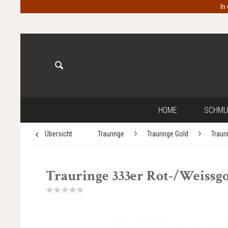
In
HOME
SCHMU
Übersicht
Trauringe
Trauringe Gold
Traur
Trauringe 333er Rot-/Weissgol