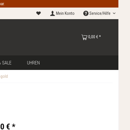
ar.
Mein Konto
Service/Hilfe
0,00 € *
 SALE
UHREN
sgold
0 € *