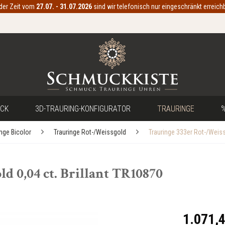
 der Zeit vom
27.07. - 31.07.2026
sind wir telefonisch nur eingeschränkt erreichb
CK
3D-TRAURING-KONFIGURATOR
TRAURINGE
%
inge Bicolor
Trauringe Rot-/Weissgold
Trauringe 333er Rot-/Weis
d 0,04 ct. Brillant TR10870
1.071,4