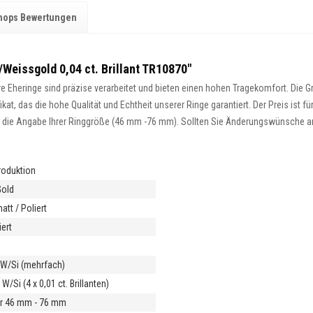
hops Bewertungen
/Weissgold 0,04 ct. Brillant TR10870"
 Eheringe sind präzise verarbeitet und bieten einen hohen Tragekomfort. Die Gra
at, das die hohe Qualität und Echtheit unserer Ringe garantiert. Der Preis ist fü
ist die Angabe Ihrer Ringgröße (46 mm -76 mm). Sollten Sie Änderungswünsche an 
roduktion
Gold
tt / Poliert
ert
t W/Si (mehrfach)
 W/Si (4 x 0,01 ct. Brillanten)
r 46 mm - 76 mm