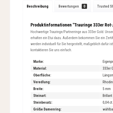
Beschreibung
Bewertungen
0
Trusted S
Produktinformationen "Trauringe 333er Rot-
Hochwertige Trauringe/Partnerringe aus 333er Gold. Unsere
erhalten ein Etui dazu. Außerdem bekommen Sie ein Zertifik
werden individuell für Sie hergestellt, maßgeblich dafür 
kontaktieren Sie uns einfach.
Marke:
Eigenp
Material:
333er 
Oberfläche:
Längsma
Veredlung:
Rhodini
Breite:
5 mm
Steinart:
Brillan
Steinbesatz:
0,04 ct.
Größe Damenring:
wählba