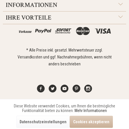
INFORMATIONEN
IHRE VORTEILE
Vorkasse
* Alle Preise inkl. gesetzl. Mehrwertsteuer zzgl.
Versandkosten
und ggf. Nachnahmegebühren, wenn nicht
anders beschrieben
Diese Website verwendet Cookies, um Ihnen die bestmögliche
Aktiv
Funktionale
Kontakt
Widerrufsrecht
Impressum
Versand
Datenschutz
Funktionalität bieten zu können.
Mehr Informationen
Zahlungsarten
AGB
Datenschutzeinstellungen
Cookies akzeptieren
Copyright © 2021 Edona Design GmbH // Design
Dupp GmbH
Aktiv
Marketing