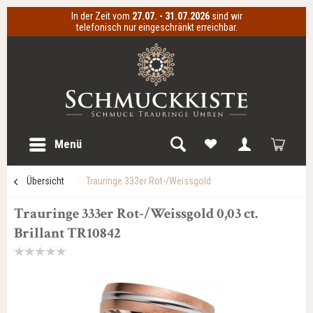
In der Zeit vom
27.07. - 31.07.2026
sind wir
telefonisch nur eingeschränkt erreichbar.
Menü
Übersicht
Trauringe 333er Rot-/Weissgold
Trauringe 333er Rot-/Weissgold 0,03 ct.
Brillant TR10842