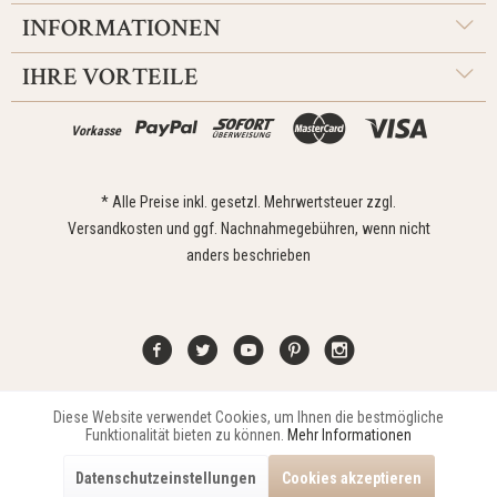
INFORMATIONEN
IHRE VORTEILE
Vorkasse
* Alle Preise inkl. gesetzl. Mehrwertsteuer zzgl.
Versandkosten
und ggf. Nachnahmegebühren, wenn nicht
anders beschrieben
Diese Website verwendet Cookies, um Ihnen die bestmögliche
Aktiv
Funktionale
Kontakt
Widerrufsrecht
Impressum
Versand
Datenschutz
Funktionalität bieten zu können.
Mehr Informationen
Zahlungsarten
AGB
Datenschutzeinstellungen
Cookies akzeptieren
Copyright © 2021 Edona Design GmbH // Design
Dupp GmbH
Aktiv
Marketing