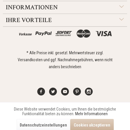
INFORMATIONEN
IHRE VORTEILE
Vorkasse
* Alle Preise inkl. gesetzl. Mehrwertsteuer zzgl.
Versandkosten
und ggf. Nachnahmegebühren, wenn nicht
anders beschrieben
Diese Website verwendet Cookies, um Ihnen die bestmögliche
Aktiv
Funktionale
Kontakt
Widerrufsrecht
Impressum
Versand
Datenschutz
Funktionalität bieten zu können.
Mehr Informationen
Zahlungsarten
AGB
Datenschutzeinstellungen
Cookies akzeptieren
Copyright © 2021 Edona Design GmbH // Design
Dupp GmbH
Aktiv
Marketing