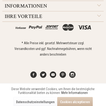
INFORMATIONEN
IHRE VORTEILE
Vorkasse
* Alle Preise inkl. gesetzl. Mehrwertsteuer zzgl.
Versandkosten
und ggf. Nachnahmegebühren, wenn nicht
anders beschrieben
Diese Website verwendet Cookies, um Ihnen die bestmögliche
Aktiv
Funktionale
Kontakt
Widerrufsrecht
Impressum
Versand
Datenschutz
Funktionalität bieten zu können.
Mehr Informationen
Zahlungsarten
AGB
Datenschutzeinstellungen
Cookies akzeptieren
Copyright © 2021 Edona Design GmbH // Design
Dupp GmbH
Aktiv
Marketing