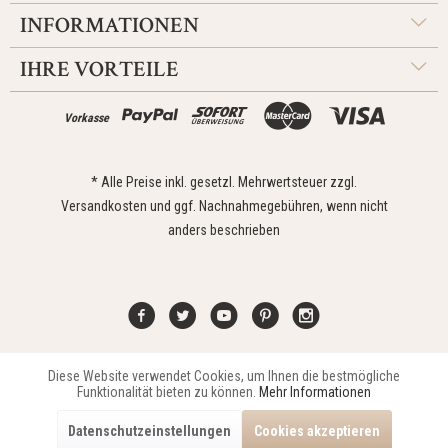
INFORMATIONEN
IHRE VORTEILE
Vorkasse
* Alle Preise inkl. gesetzl. Mehrwertsteuer zzgl.
Versandkosten
und ggf. Nachnahmegebühren, wenn nicht
anders beschrieben
Diese Website verwendet Cookies, um Ihnen die bestmögliche
Aktiv
Funktionale
Kontakt
Widerrufsrecht
Impressum
Versand
Datenschutz
Funktionalität bieten zu können.
Mehr Informationen
Zahlungsarten
AGB
Datenschutzeinstellungen
Cookies akzeptieren
Copyright © 2021 Edona Design GmbH // Design
Dupp GmbH
Aktiv
Marketing