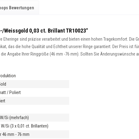
hops Bewertungen
-/Weissgold 0,03 ct. Brillant TR10023"
 Eheringe sind präzise verarbeitet und bieten einen hohen Tragekomfort. Die Gra
at, das die hohe Qualität und Echtheit unserer Ringe garantiert. Der Preis ist fü
ist die Angabe Ihrer Ringgröße (46 mm -76 mm). Sollten Sie Änderungswünsche an 
roduktion
Gold
tt / Poliert
ert
m
t W/Si (mehrfach)
 W/Si (3 x 0,01 ct. Brillanten)
r 46 mm - 76 mm