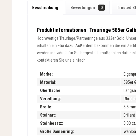
Beschreibung
Bewertungen
0
Trusted S
Produktinformationen "Trauringe 585er Gelb
Hochwertige Trauringe/Partnerringe aus 333er Gold. Unsere
erhalten ein Etui dazu. Außerdem bekommen Sie ein Zertifik
werden individuell für Sie hergestellt, maßgeblich dafür 
kontaktieren Sie uns einfach.
Marke:
Eigenp
Material:
585er 
Oberfläche:
Längsma
Veredlung:
Rhodini
Breite:
5,5 m
Steinart:
Brillan
Steinbesatz:
0,03 ct.
Größe Damenring:
wählba