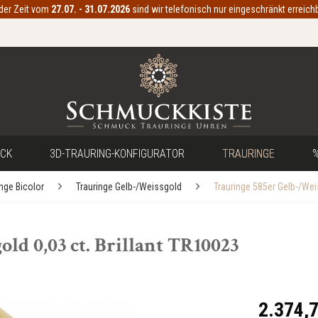
 der Zeit vom
27.07. - 31.07.2026
sind wir telefonisch nur eingeschränkt erreichb
CK
3D-TRAURING-KONFIGURATOR
TRAURINGE
%
inge Bicolor
Trauringe Gelb-/Weissgold
Trauringe 585er Gelb-/We
ld 0,03 ct. Brillant TR10023
2.374,7