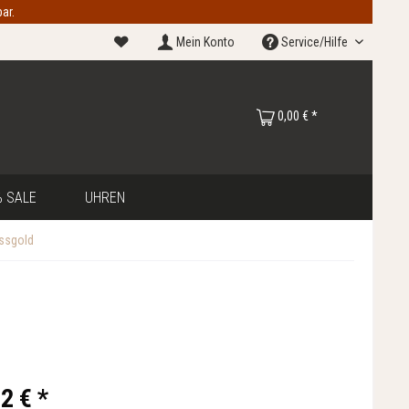
ar.
Mein Konto
Service/Hilfe
0,00 € *
 SALE
UHREN
issgold
2 € *