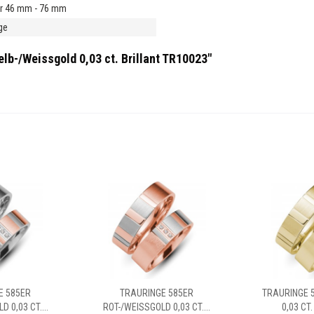
r 46 mm - 76 mm
ge
lb-/Weissgold 0,03 ct. Brillant TR10023"
E 585ER
TRAURINGE 585ER
TRAURINGE 
 0,03 CT....
ROT-/WEISSGOLD 0,03 CT....
0,03 CT.