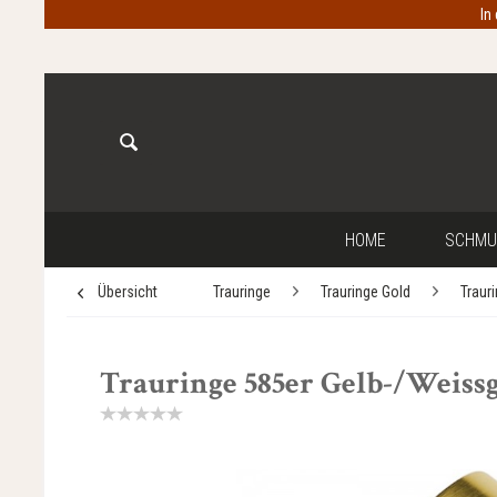
In
HOME
SCHMU
Übersicht
Trauringe
Trauringe Gold
Traur
Trauringe 585er Gelb-/Weissgo