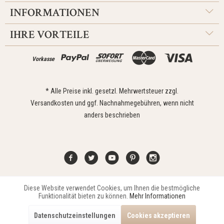
INFORMATIONEN
IHRE VORTEILE
Vorkasse
* Alle Preise inkl. gesetzl. Mehrwertsteuer zzgl.
Versandkosten
und ggf. Nachnahmegebühren, wenn nicht
anders beschrieben
Diese Website verwendet Cookies, um Ihnen die bestmögliche
Aktiv
Funktionale
Kontakt
Widerrufsrecht
Impressum
Versand
Datenschutz
Funktionalität bieten zu können.
Mehr Informationen
Zahlungsarten
AGB
Datenschutzeinstellungen
Cookies akzeptieren
Copyright © 2021 Edona Design GmbH // Design
Dupp GmbH
Aktiv
Marketing