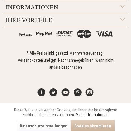
INFORMATIONEN
IHRE VORTEILE
Vorkasse
* Alle Preise inkl. gesetzl. Mehrwertsteuer zzgl.
Versandkosten
und ggf. Nachnahmegebühren, wenn nicht
anders beschrieben
Diese Website verwendet Cookies, um Ihnen die bestmögliche
Aktiv
Funktionale
Kontakt
Widerrufsrecht
Impressum
Versand
Datenschutz
Funktionalität bieten zu können.
Mehr Informationen
Zahlungsarten
AGB
Datenschutzeinstellungen
Cookies akzeptieren
Copyright © 2021 Edona Design GmbH // Design
Dupp GmbH
Aktiv
Marketing