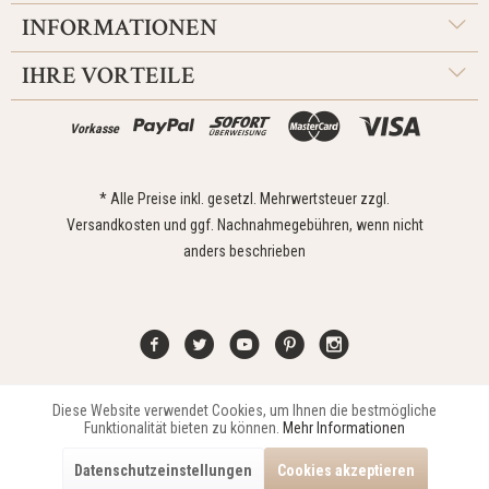
INFORMATIONEN
IHRE VORTEILE
Vorkasse
* Alle Preise inkl. gesetzl. Mehrwertsteuer zzgl.
Versandkosten
und ggf. Nachnahmegebühren, wenn nicht
anders beschrieben
Diese Website verwendet Cookies, um Ihnen die bestmögliche
Aktiv
Funktionale
Kontakt
Widerrufsrecht
Impressum
Versand
Datenschutz
Funktionalität bieten zu können.
Mehr Informationen
Zahlungsarten
AGB
Datenschutzeinstellungen
Cookies akzeptieren
Copyright © 2021 Edona Design GmbH // Design
Dupp GmbH
Aktiv
Marketing