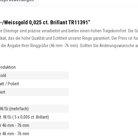
-/Weissgold 0,025 ct. Brillant TR11391"
 Eheringe sind präzise verarbeitet und bieten einen hohen Tragekomfort. Die Gra
at, das die hohe Qualität und Echtheit unserer Ringe garantiert. Der Preis ist fü
ist die Angabe Ihrer Ringgröße (46 mm -76 mm). Sollten Sie Änderungswünsche an 
roduktion
Gold
t / Poliert
ert
t W/Si (mehrfach)
. W/Si ( 5 x 0,005 ct. Brillant)
r 46 mm - 76 mm
r 46 mm - 76 mm