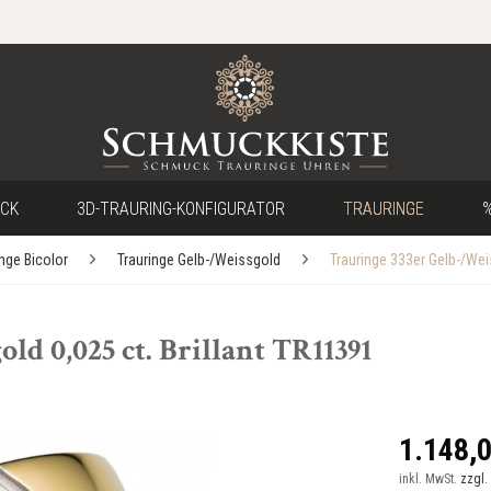
CK
3D-TRAURING-KONFIGURATOR
TRAURINGE
%
inge Bicolor
Trauringe Gelb-/Weissgold
Trauringe 333er Gelb-/We
ld 0,025 ct. Brillant TR11391
1.148,0
inkl. MwSt.
zzgl.