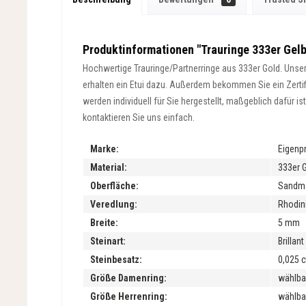
Produktinformationen "Trauringe 333er Gelb
Hochwertige Trauringe/Partnerringe aus 333er Gold. Unsere
erhalten ein Etui dazu. Außerdem bekommen Sie ein Zertifik
werden individuell für Sie hergestellt, maßgeblich dafür 
kontaktieren Sie uns einfach.
Marke:
Eigenp
Material:
333er 
Oberfläche:
Sandmat
Veredlung:
Rhodini
Breite:
5 mm
Steinart:
Brillan
Steinbesatz:
0,025 ct
Größe Damenring:
wählba
Größe Herrenring:
wählba