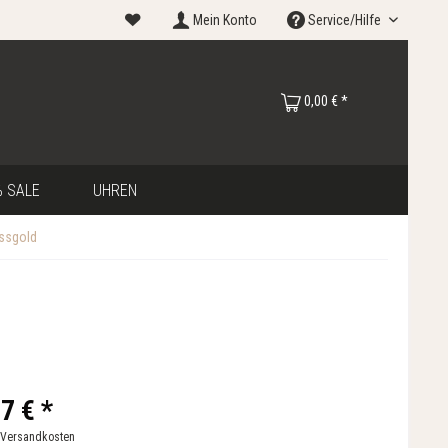
Mein Konto
Service/Hilfe
0,00 € *
 SALE
UHREN
issgold
7 € *
 Versandkosten