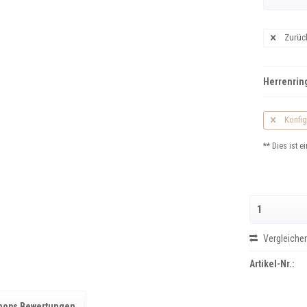
Zurüc
Herrenring
Konfig
** Dies ist ei
Vergleiche
Artikel-Nr.:
hops Bewertungen