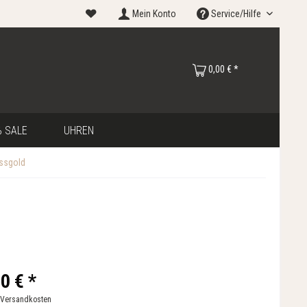
Mein Konto
Service/Hilfe
0,00 € *
 SALE
UHREN
issgold
0 € *
 Versandkosten