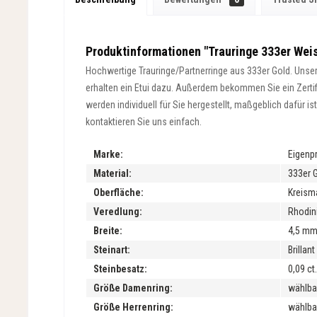
Produktinformationen "Trauringe 333er Weis
Hochwertige Trauringe/Partnerringe aus 333er Gold. Unsere
erhalten ein Etui dazu. Außerdem bekommen Sie ein Zertifik
werden individuell für Sie hergestellt, maßgeblich dafür 
kontaktieren Sie uns einfach.
Marke:
Eigenp
Material:
333er 
Oberfläche:
Kreisma
Veredlung:
Rhodini
Breite:
4,5 m
Steinart:
Brillan
Steinbesatz:
0,09 ct.
Größe Damenring:
wählba
Größe Herrenring:
wählba