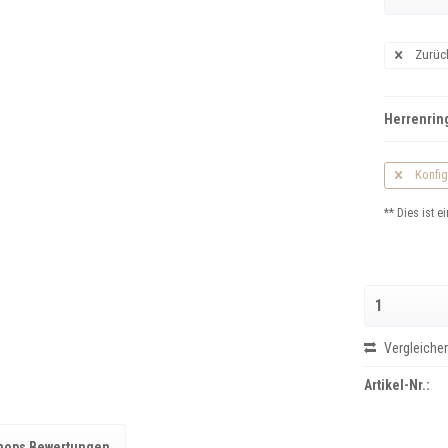
Zurüc
Herrenring
Konfig
** Dies ist ei
Vergleiche
Artikel-Nr.:
hops Bewertungen