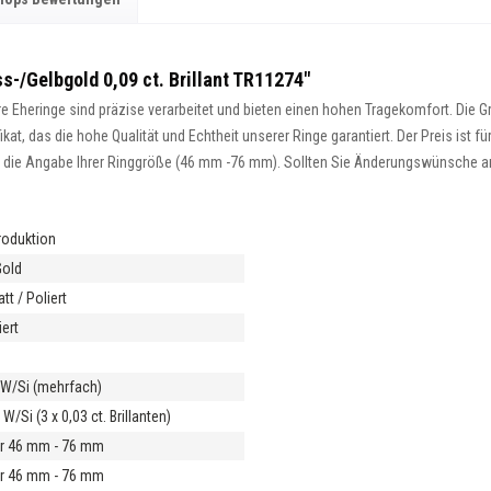
s-/Gelbgold 0,09 ct. Brillant TR11274"
 Eheringe sind präzise verarbeitet und bieten einen hohen Tragekomfort. Die Gra
at, das die hohe Qualität und Echtheit unserer Ringe garantiert. Der Preis ist fü
ist die Angabe Ihrer Ringgröße (46 mm -76 mm). Sollten Sie Änderungswünsche an 
roduktion
Gold
tt / Poliert
ert
m
t W/Si (mehrfach)
 W/Si (3 x 0,03 ct. Brillanten)
r 46 mm - 76 mm
r 46 mm - 76 mm