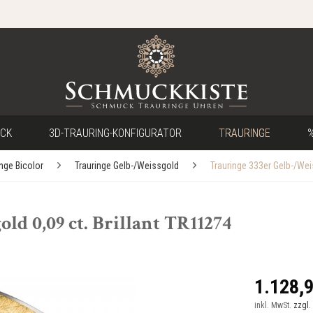
CK
3D-TRAURING-KONFIGURATOR
TRAURINGE
%
inge Bicolor
Trauringe Gelb-/Weissgold
Trauringe 333er Gelb-/We
ld 0,09 ct. Brillant TR11274
1.128,9
inkl. MwSt.
zzgl.