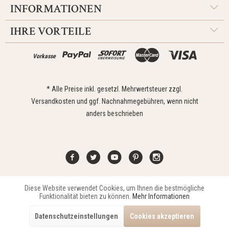
INFORMATIONEN
IHRE VORTEILE
Vorkasse
* Alle Preise inkl. gesetzl. Mehrwertsteuer zzgl.
Versandkosten
und ggf. Nachnahmegebühren, wenn nicht
anders beschrieben
Diese Website verwendet Cookies, um Ihnen die bestmögliche
Aktiv
Funktionale
Kontakt
Widerrufsrecht
Impressum
Versand
Datenschutz
Funktionalität bieten zu können.
Mehr Informationen
Zahlungsarten
AGB
Datenschutzeinstellungen
Cookies akzeptieren
Copyright © 2021 Edona Design GmbH // Design
Dupp GmbH
Aktiv
Marketing