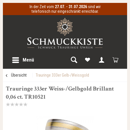
In der Zeit vom
27.07. - 31.07.2026
sind wir
telefonisch nur eingeschränkt erreichbar.
Menü
Übersicht
Trauringe 333er Gelb-/Weissgold
Trauringe 333er Weiss-/Gelbgold Brillant
0,06 ct. TR10521