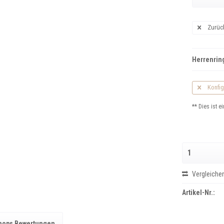
Zurüc
Herrenring
Konfig
** Dies ist ei
Vergleiche
Artikel-Nr.:
hops Bewertungen