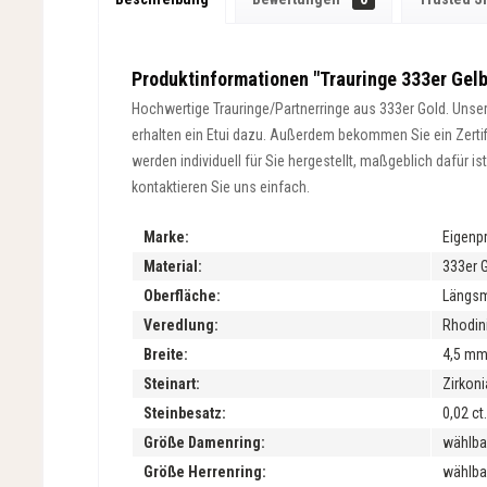
Produktinformationen "Trauringe 333er Gelb
Hochwertige Trauringe/Partnerringe aus 333er Gold. Unsere
erhalten ein Etui dazu. Außerdem bekommen Sie ein Zertifik
werden individuell für Sie hergestellt, maßgeblich dafür 
kontaktieren Sie uns einfach.
Marke:
Eigenp
Material:
333er 
Oberfläche:
Längsma
Veredlung:
Rhodini
Breite:
4,5 m
Steinart:
Zirkoni
Steinbesatz:
0,02 ct.
Größe Damenring:
wählba
Größe Herrenring:
wählba