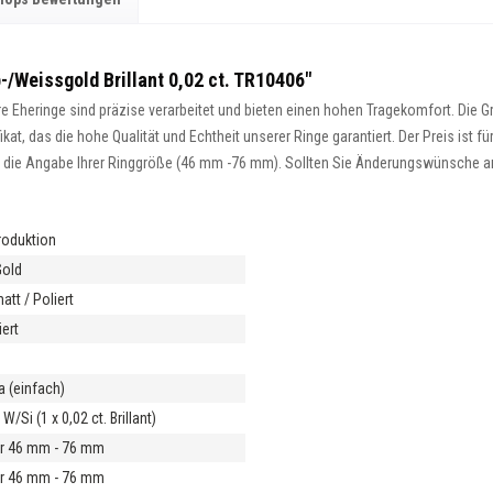
-/Weissgold Brillant 0,02 ct. TR10406"
 Eheringe sind präzise verarbeitet und bieten einen hohen Tragekomfort. Die Gra
at, das die hohe Qualität und Echtheit unserer Ringe garantiert. Der Preis ist fü
ist die Angabe Ihrer Ringgröße (46 mm -76 mm). Sollten Sie Änderungswünsche an 
roduktion
Gold
tt / Poliert
ert
m
a (einfach)
 W/Si (1 x 0,02 ct. Brillant)
r 46 mm - 76 mm
r 46 mm - 76 mm