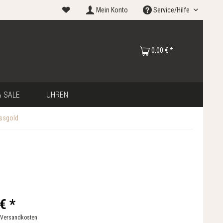
Mein Konto
Service/Hilfe
0,00 € *
 SALE
UHREN
issgold
€ *
 Versandkosten