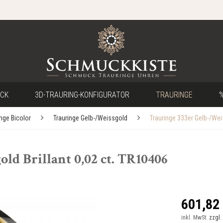
CK
3D-TRAURING-KONFIGURATOR
TRAURINGE
%
inge Bicolor
Trauringe Gelb-/Weissgold
Trauringe 333er Gelb-/We
ld Brillant 0,02 ct. TR10406
601,82 
inkl. MwSt.
zzgl.