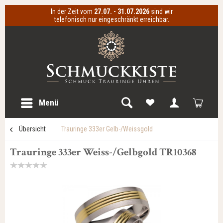
In der Zeit vom
27.07. - 31.07.2026
sind wir
telefonisch nur eingeschränkt erreichbar.
Menü
Übersicht
Trauringe 333er Gelb-/Weissgold
Trauringe 333er Weiss-/Gelbgold TR10368