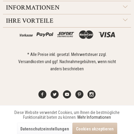
INFORMATIONEN
IHRE VORTEILE
Vorkasse
* Alle Preise inkl. gesetzl. Mehrwertsteuer zzgl.
Versandkosten
und ggf. Nachnahmegebühren, wenn nicht
anders beschrieben
Diese Website verwendet Cookies, um Ihnen die bestmögliche
Aktiv
Funktionale
Kontakt
Widerrufsrecht
Impressum
Versand
Datenschutz
Funktionalität bieten zu können.
Mehr Informationen
Zahlungsarten
AGB
Datenschutzeinstellungen
Cookies akzeptieren
Copyright © 2021 Edona Design GmbH // Design
Dupp GmbH
Aktiv
Marketing